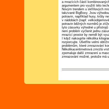
a mrazících částí kombinovaných
argumentem pro využití této tech
Novým trendem u skříňových mr
takzvané BigBoxy. Jsou výhodou
potravin, například husy, krůty 
v nádobách (např. velkoobjemové 
potravin běžných rozměrů je ztíž
tyto zásuvky výhodné u přístroj
není problém vyčlenit jednu zásu
mrazící prostor by neměl být vy
I když nakoupíte několika kilogr
rozporcujte. Ušetříte velmi obt
problémům, které zmrazování kom
Několikacentimetrová zmrzlá vrstv
zpomaluje další zmrazení a maso 
zmrazování možné, protože má uvn