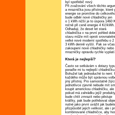
byl spotřebič nový.
Při zvažování všech těchto argum
a mraznička jsou přístroje, které 
energie se promítne do celkového
bude odběr nové chladničky jen
o 1 kWh nižší je to úspora 1460 
ročně při ceně energie 4 Kč/kWh.
Odhaduji, že deset let stará
chladnička v na první pohled do
stavu může mít oproti srovnateln
velké nové moderní spotřebu o 2
3 kWh denně vyšší. Pak se vča
zakoupení nové chladničky nebo
mrazničky opravdu rychle vyplatí
Která je nejlepší?
Často se setkávám s dotazy typ
poraďte mi tu nejlepší chladničku
Bohužel tak jednoduché to není. 
každého může být správnou volb
jiný přístroj. Pro samostatně žijíc
jednotlivce zjevně nebude mít s
koupit americkou chladničku, ale
pokud má zahrádku jejíž produkt
bude chtít zmrazit nebo pěstuje
králíky, pak bude potřebovat obje
nutné jako první uvážit jak bude
přizpůsobit jejich velikost, ale i
kombinované chladničce, aby hos