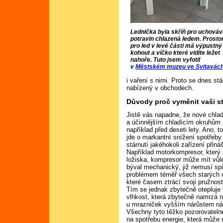
Lednička byla skříň pro uchováv
potravin chlazená ledem. Prosto
pro led v levé části má výpustný
kohout a víčko které vidíte ležet
nahoře. Tuto jsem vyfotil
v
Městském muzeu ve Svitavác
i vaření s nimi. Proto se dnes st
nabízený v obchodech.
Důvody proč vyměnit vaši s
Jistě vás napadne, že nové chlad
a účinnějším chladícím okruhům 
například před deseti lety. Ano, t
jde o markantní snížení spotřeb
stárnutí jakéhokoli zařízení přin
Například motorkompresor, který 
ložiska, kompresor může mít vůle,
býval mechanický, již nemusí spí
problémem téměř všech starých c
které časem ztrácí svoji pružnos
Tím se jednak zbytečně otepluje v
vlhkost, která zbytečně namrzá n
u mrazniček vyšším nárůstem ná
Všechny tyto těžko pozorovatelné
na spotřebu energie, která může 