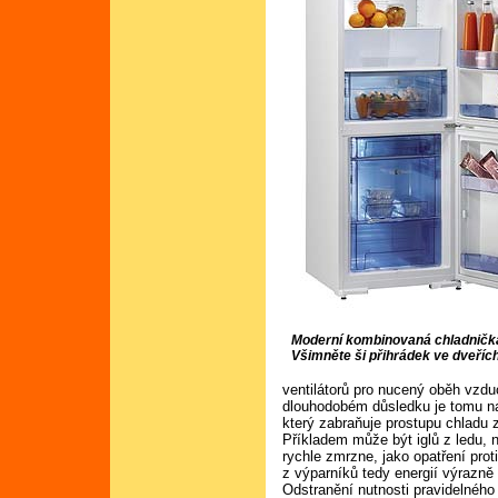
Moderní kombinovaná chladničk
Všimněte ši přihrádek ve dveříc
ventilátorů pro nucený oběh vzdu
dlouhodobém důsledku je tomu na
který zabraňuje prostupu chladu 
Příkladem může být iglů z ledu, 
rychle zmrzne, jako opatření pr
z výparníků tedy energií výrazně 
Odstranění nutnosti pravidelnéh