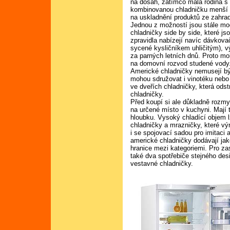
na dosah, zatímco malá rodina s
kombinovanou chladničku menší a
na uskladnění produktů ze zahra
Jednou z možností jsou stále mo
chladničky side by side, které 
zpravidla nabízejí navíc dávkova
sycené kysličníkem uhličitým), výr
za parných letních dnů. Proto moh
na domovní rozvod studené vody
Americké chladničky nemusejí bý
mohou sdružovat i vinotéku nebo 
ve dveřích chladničky, která odstr
chladničky.
Před koupí si ale důkladně rozm
na určené místo v kuchyni. Mají to
hloubku. Vysoký chladící objem 
chladničky a mrazničky, které vý
i se spojovací sadou pro imitaci 
americké chladničky dodávají jak
hranice mezi kategoriemi. Pro za
také dva spotřebiče stejného des
vestavné chladničky.