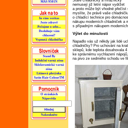
Staré chladničky a mrazničky
MAS 9501N
nemusejí již letní nápor vydržet
a proto může být vhodné přečíst s
myslíte, že právě vaše chladničk
o chladící technice pro domácno
In vino veritas
nákupu moderních chladniček a 
Jezte zdravě
s případným nákupem moderních 
Pečujme o sebe...
Dosluhuje vám
Výlet do minulosti
chlazení?
Vypnutá chladnička
Napadlo vás už někdy jak lidé uc
chladničky? Pro uchování na kra
sklepů, kde teplota dosahovala 4
ke správnému vychlazení nápojů
Stand By
na pivo ze sedmého schodu ve fi
Indukční varná zóna
Sklokeramická varná
zóna
Litinová plotýnka
Satin Hair ColourTM
O stránkách
Nápověda
Nakoukněte