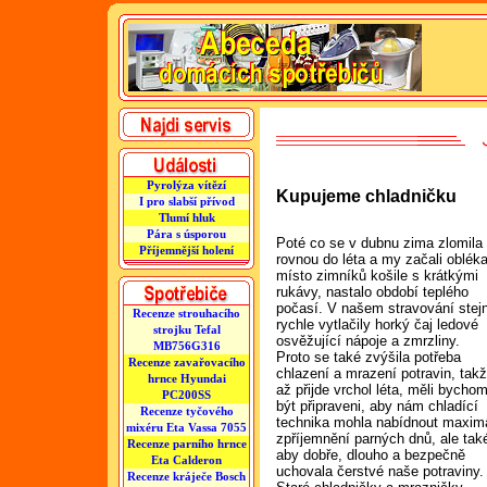
Pyrolýza vítězí
Kupujeme chladničku
I pro slabší přívod
Tlumí hluk
Pára s úsporou
Poté co se v dubnu zima zlomila
Příjemnější holení
rovnou do léta a my začali obléka
místo zimníků košile s krátkými
rukávy, nastalo období teplého
počasí. V našem stravování stej
Recenze strouhacího
rychle vytlačily horký čaj ledové
strojku Tefal
osvěžující nápoje a zmrzliny.
MB756G316
Proto se také zvýšila potřeba
Recenze zavařovacího
chlazení a mrazení potravin, tak
hrnce Hyundai
až přijde vrchol léta, měli bycho
PC200SS
být připraveni, aby nám chladící
Recenze tyčového
technika mohla nabídnout maxim
mixéru Eta Vassa 7055
zpříjemnění parných dnů, ale tak
Recenze parního hrnce
aby dobře, dlouho a bezpečně
Eta Calderon
uchovala čerstvé naše potraviny.
Recenze kráječe Bosch